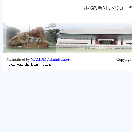
共46条新闻，分3页，
Maintained by
WAMDM Administrator
(
Copyrigh
)