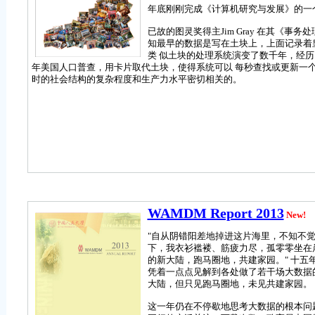
年底刚刚完成《计算机研究与发展》的一
已故的图灵奖得主Jim Gray 在其《事务
知最早的数据是写在土块上，上面记录着
类 似土块的处理系统演变了数千年，经历
年美国人口普查，用卡片取代土块，使得系统可以 每秒查找或更新一个
时的社会结构的复杂程度和生产力水平密切相关的。
WAMDM Report 2013
New!
"自从阴错阳差地掉进这片海里，不知不觉
下，我衣衫褴褛、筋疲力尽，孤零零坐在
的新大陆，跑马圈地，共建家园。" 十
凭着一点点见解到各处做了若干场大数据
大陆，但只见跑马圈地，未见共建家园。
这一年仍在不停歇地思考大数据的根本问