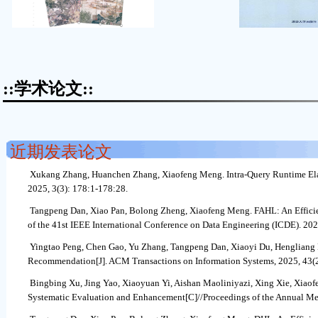
::学术论文::
近期发表论文
Xukang Zhang, Huanchen Zhang, Xiaofeng Meng. Intra-Query Runtime Elast
2025, 3(3): 178:1-178:28.
Tangpeng Dan, Xiao Pan, Bolong Zheng, Xiaofeng Meng. FAHL: An Efficien
of the 41st IEEE International Conference on Data Engineering (ICDE). 20
Yingtao Peng, Chen Gao, Yu Zhang, Tangpeng Dan, Xiaoyi Du, Hengliang 
Recommendation[J]. ACM Transactions on Information Systems, 2025, 43(2
Bingbing Xu, Jing Yao, Xiaoyuan Yi, Aishan Maoliniyazi, Xing Xie, Xiaof
Systematic Evaluation and Enhancement[C]//Proceedings of the Annual Mee