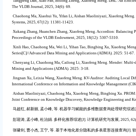
Tangpeng Dan, Xiao Pan, Bolong Zheng, Xiaofeng Meng. DHL: An Efficient
The VLDB Journal, 2025, 34(6): 69.
Chaohong Ma, Xiaohui Yu, Yifan Li, Aishan Maoliniyazi, Xiaofeng Meng. 
Systems, 2025, 67(12): 11381-11423.
Xukang Zhang, Huanchen Zhang, Xiaofeng Meng. Accordion: Balancing Perf
Proceedings of the VLDB Endowment, 2025, 18(12): 5307-5310.
Xinli Hao, Chaohong Ma, Wei Li, Yihan Tao, Bingbing Xu, Xiaofeng Men
Series[C]//Advanced Data Mining and Applications (ADMA). 2025: 51-67.
Chenyang Li, Chaohong Ma, Cailong Li, Xiaofeng Meng. Mender: Multi-d
Mining and Applications (ADMA). 2025: 3-18.
Jingnan Xu, Leixia Wang, Xiaofeng Meng. KV-Auditor: Auditing Local Diff
International Conference on Information and Knowledge Management (CI
Aishan Maoliniyazi, Chaohong Ma, Xiaofeng Meng, Bingbing Xu. PROM: P
Joint Conference on Knowledge Discovery, Knowledge Engineering and K
马超红, 郝新丽, 孟小峰, 等. 机器学习赋能的多维数据查询处理研究综述[J]. 计算机学
彭迎涛, 孟小峰, 杜治娟. 多样化推荐综述[J]. 计算机研究与发展, 2025, 62(02)
张啸剑, 曹小杰, 王宁, 等. 基于本地化差分隐私的多表星形连接查询[J]. 软件学报, 2025, 3