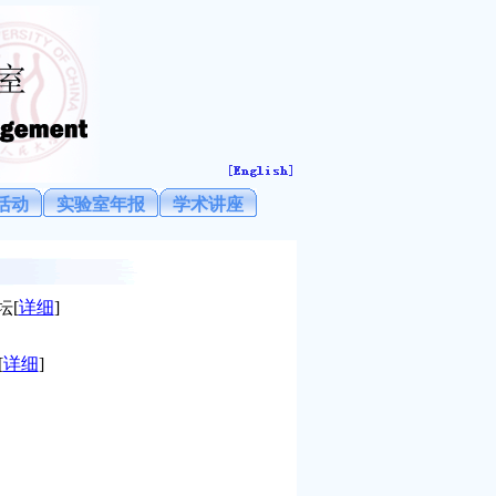
活动
实验室年报
学术讲座
论坛
[
详细
]
[
详细
]