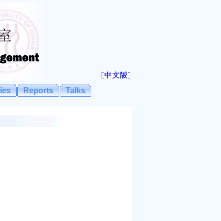
ties
Reports
Talks