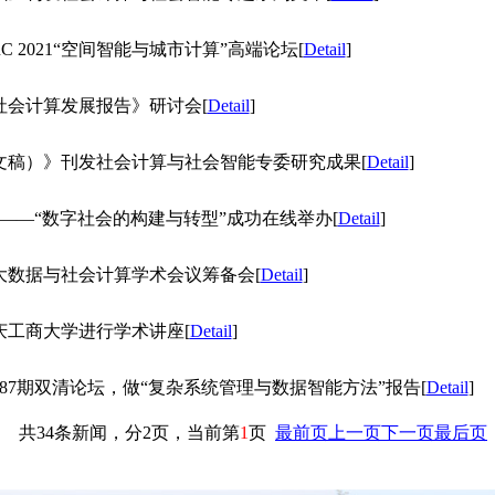
TURC 2021“空间智能与城市计算”高端论坛
[
Detail
]
《中国社会计算发展报告》研讨会
[
Detail
]
（内部文稿）》刊发社会计算与社会智能专委研究成果
[
Detail
]
西安站）——“数字社会的构建与转型”成功在线举办
[
Detail
]
第六届大数据与社会计算学术会议筹备会
[
Detail
]
往重庆工商大学进行学术讲座
[
Detail
]
参加第287期双清论坛，做“复杂系统管理与数据智能方法”报告
[
Detail
]
共34条新闻，分2页，当前第
1
页
最前页
上一页
下一页
最后页