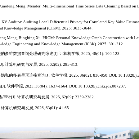
Xiaofeng Meng. Mender: Multi-dimensional Time Series Data Cleaning Based on 
KV-Auditor: Auditing Local Differential Privacy for Correlated Key-Value Estima
 and Knowledge Management (CIKM). 2025: 3635-3644.
eng Meng, Bingbing Xu. PROM: Personal Knowledge Graph Construction with Larg
wledge Engineering and Knowledge Management (IC3K). 2025: 301-312.
维数据查询处理研究综述[J]. 计算机学报, 2025, 48(01): 100-123.
算机研究与发展, 2025, 62(02): 285-313.
形连接查询[J]. 软件学报, 2025, 36(02): 830-850. DOI: 10.13328/j.cnki
, 2025, 36(04): 1637-1664. DOI: 10.13328/j.cnki.jos.007237.
]. 计算机研究与发展, 2025, 62(09): 2259-2282.
机研究与发展, 2026, 63(01): 41-65.