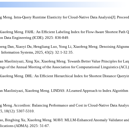
Meng. Intra-Query Runtime Elasticity for Cloud-Native Data Analysis[J]. Procee
iaofeng Meng. FAHL: An Efficient Labeling Index for Flow-Aware Shortest Path 
 on Data Engineering (ICDE). 2025: 836-849.
eng Dan, Xiaoyi Du, Hengliang Luo, Yong Li, Xiaofeng Meng. Denoising Alignme
nformation Systems, 2025, 43(2): 32:1-32:35.
an Maoliniyazi, Xing Xie, Xiaofeng Meng. Towards Better Value Principles for L
gs of the Annual Meeting of the Association for Computational Linguistics (ACL
iaofeng Meng. DHL: An Efficient Hierarchical Index for Shortest Distance Query
an Maoliniyazi, Xiaofeng Meng. LINDAS: A Learned Approach to Index Algorithm 
Meng. Accordion: Balancing Performance and Cost in Cloud-Native Data Analysis 
5, 18(12): 5307-5310.
Tao, Bingbing Xu, Xiaofeng Meng. MAVI: MLLM-Enhanced Anomaly Validator and I
lications (ADMA). 2025: 51-67.