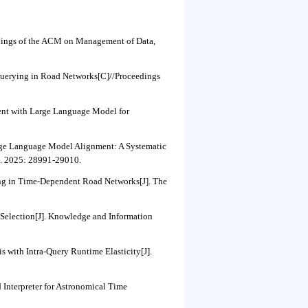
dings of the ACM on Management of Data,
Querying in Road Networks[C]//Proceedings
nt with Large Language Model for
arge Language Model Alignment: A Systematic
). 2025: 28991-29010.
ing in Time-Dependent Road Networks[J]. The
Selection[J]. Knowledge and Information
with Intra-Query Runtime Elasticity[J].
nterpreter for Astronomical Time