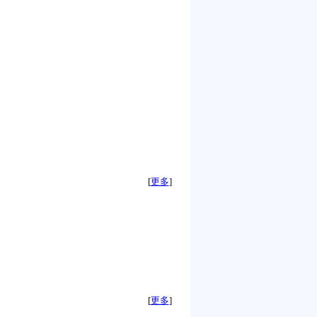
[
更多
]
[
更多
]