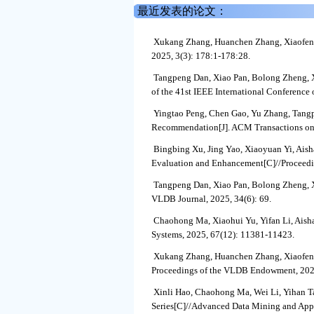
最近发表的论文：
Xukang Zhang, Huanchen Zhang, Xiaofeng 
2025, 3(3): 178:1-178:28.
Tangpeng Dan, Xiao Pan, Bolong Zheng, X
of the 41st IEEE International Conference
Yingtao Peng, Chen Gao, Yu Zhang, Tangp
Recommendation[J]. ACM Transactions on I
Bingbing Xu, Jing Yao, Xiaoyuan Yi, Aish
Evaluation and Enhancement[C]//Proceedin
Tangpeng Dan, Xiao Pan, Bolong Zheng, X
VLDB Journal, 2025, 34(6): 69.
Chaohong Ma, Xiaohui Yu, Yifan Li, Aish
Systems, 2025, 67(12): 11381-11423.
Xukang Zhang, Huanchen Zhang, Xiaofeng 
Proceedings of the VLDB Endowment, 202
Xinli Hao, Chaohong Ma, Wei Li, Yihan 
Series[C]//Advanced Data Mining and App