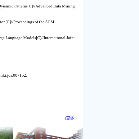
Dynamic Patterns[C]//Advanced Data Mining
tion[C]//Proceedings of the ACM
e Language Models[C]//International Joint
.jos.007152.
[
更多
]