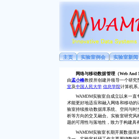
主页
实验室例会
实验室新闻
网络与移动数据管理
（
Web And 
由
孟小峰
教授所
创建并
领导一个研究
室
及
中国人民大学
信息学院
计算机系
WAMDM实验室自成立以来一
术能更好地适应和融入网络和移动的
验室持续推动数据库系统、空间与时
析等方向的交叉融合。实验室研究风
题的可用性与落地性，致力于构建具
WAMDM实验室长期开展数据
之一。实验室科研工作主要围绕数据