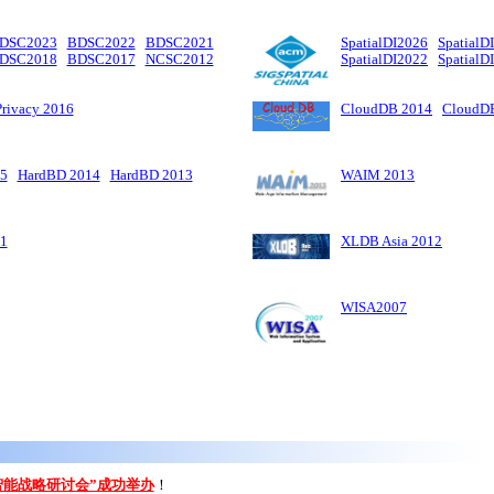
DSC2023
BDSC2022
BDSC2021
SpatialDI2026
SpatialD
DSC2018
BDSC2017
NCSC2012
SpatialDI2022
SpatialD
rivacy 2016
CloudDB 2014
CloudD
5
HardBD 2014
HardBD 2013
WAIM 2013
1
XLDB Asia 2012
WISA2007
数据智能战略研讨会”成功举办
！