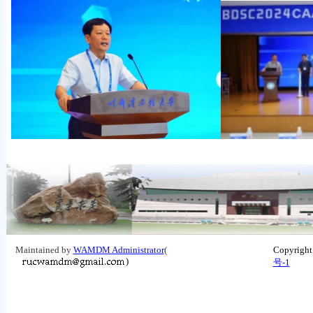
Maintained by
WAMDM Administrator
(
Copyrigh
)
号-1